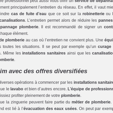
tre professionnel peut aussi vous offrir un
service de dépann
nent principalement l’entretien du réseau. En effet, il vaut mi
oindre
cas de fuite d’eau
que ce soit sur la
robinetterie
ou 
analisations
. L’entretien permet alors de réduire les
pannes
pannage plomberie
. Il est recommandé de signer un
cont
chaque élément.
 de plomberie
au cas où l’entretien ne convient plus. Une
équ
toutes les situations. Il se peut par exemple qu’un
curage
us. Même les
installations sanitaires
ainsi que les
canalisati
lomberie
.
m avec des offres diversifiées
diverses opérations à commencer par les
installations sanitair
que le
lavabo
et bien d’autres encore.
L’équipe de profession
issiez profiter pleinement de votre
plomberie
.
ue la zinguerie peuvent faire partie du
métier de plomberie
.
d est lié à l’
évacuation des eaux usées
. On peut par exem