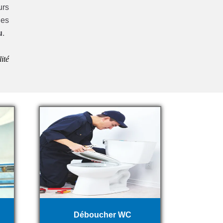
urs
les
u
.
ité
Déboucher WC