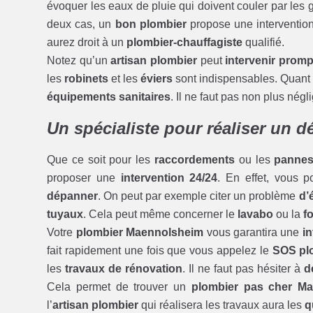
évoquer les eaux de pluie qui doivent couler par les 
deux cas, un
bon plombier
propose une interventio
aurez droit à un
plombier-chauffagiste
qualifié.
Notez qu’un
artisan plombier
peut
intervenir prom
les
robinets
et les
éviers
sont indispensables. Quant à
équipements sanitaires
. Il ne faut pas non plus négl
Un spécialiste pour réaliser un 
Que ce soit pour les
raccordements
ou les
panne
proposer une
intervention 24/24
. En effet, vous 
dépanner
. On peut par exemple citer un problème
d’
tuyaux
. Cela peut même concerner le
lavabo
ou la
f
Votre
plombier Maennolsheim
vous garantira une
in
fait rapidement une fois que vous appelez le
SOS pl
les
travaux de rénovation
. Il ne faut pas hésiter à
d
Cela permet de trouver un
plombier pas cher M
l’
artisan plombier
qui réalisera les travaux aura les
q