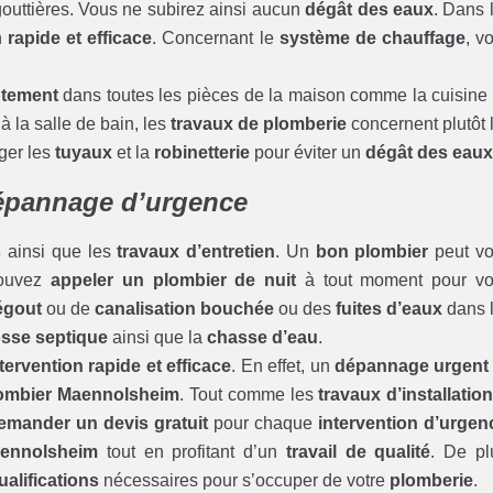
gouttières. Vous ne subirez ainsi aucun
dégât des eaux
. Dans 
n
rapide et efficace
. Concernant le
système de chauffage
, v
ptement
dans toutes les pièces de la maison comme la cuisine
 la salle de bain, les
travaux de plomberie
concernent plutôt 
iger les
tuyaux
et la
robinetterie
pour éviter un
dégât des eau
dépannage d’urgence
s
ainsi que les
travaux d’entretien
. Un
bon plombier
peut v
pouvez
appeler un plombier de nuit
à tout moment pour v
égout
ou de
canalisation bouchée
ou des
fuites d’eaux
dans 
osse septique
ainsi que la
chasse d’eau
.
tervention rapide et efficace
. En effet, un
dépannage urgent
ombier Maennolsheim
. Tout comme les
travaux d’installatio
emander un devis gratuit
pour chaque
intervention d’urgen
aennolsheim
tout en profitant d’un
travail de qualité
. De pl
ualifications
nécessaires pour s’occuper de votre
plomberie
.