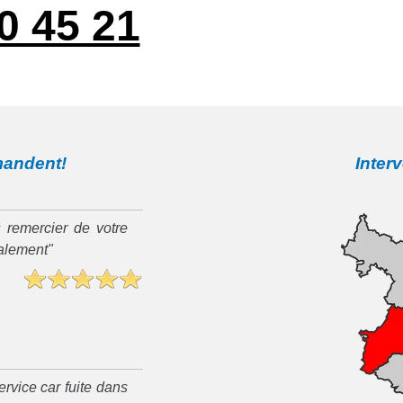
0 45 21
mandent!
Inter
 remercier de votre
ialement"
rvice car fuite dans