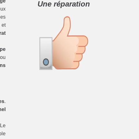
age
Une réparation
eux
les
et
rat
ipe
ou
ons
es
.
nel
 Le
ple