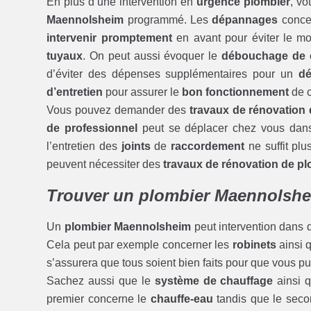
En plus d’une intervention en
urgence plombier
, vo
Maennolsheim
programmé. Les
dépannages
concer
intervenir promptement
en avant pour éviter le m
tuyaux
. On peut aussi évoquer le
débouchage de c
d’éviter des dépenses supplémentaires pour un
dé
d’entretien
pour assurer le
bon fonctionnement
de 
Vous pouvez demander des
travaux de rénovation
de professionnel
peut se déplacer chez vous dans 
l’entretien des
joints
de
raccordement
ne suffit pl
peuvent nécessiter des
travaux de rénovation de p
Trouver un plombier Maennolshei
Un
plombier Maennolsheim
peut intervention dans 
Cela peut par exemple concerner les
robinets
ainsi 
s’assurera que tous soient bien faits pour que vous pu
Sachez aussi que le
système de chauffage
ainsi q
premier concerne le
chauffe-eau
tandis que le secon