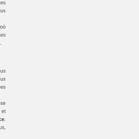
les
ous
 où
les
x
.
ous
ous
les
se
n
et
ce
.
us,