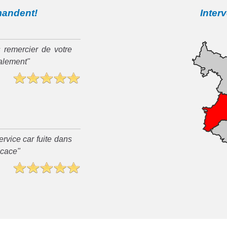
mandent!
Inter
 remercier de votre
ialement"
rvice car fuite dans
ficace"