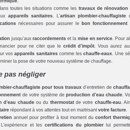
hermique
.
dans toutes les situations comme les
travaux de rénovation
eaux
appareils sanitaires
. L’
artisan plombier-chauffagiste
q
ications
nécessaires pour assurer le
bon fonctionnement
ation
jusqu’aux
raccordements
et la
mise en service
. Pour al
financier pour ne citer que le
crédit d’impôt
. Vous aurez au
ur vos
appareils sanitaires
comme les
chauffe-eaux
. Une sé
terminer la pose de votre nouveau système de chauffage.
ne pas négliger
ombier-chauffagiste pour tous travaux
d’entretien de
chauff
ionnement
de votre système de
production d’eau chaude
. V
on d’eau chaude
ou du
thermostat
de votre
chauffe-eau
. Ain
aire
répondant à vos attentes tout en maitrisant
votre facture
.
retien
annuel pour profiter à tout moment du
confort thermi
 L’expérience et les
certifications du plombier
lui permett