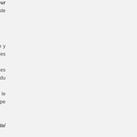
eur
ste
 y
res
es
 du
 le
ype
ité