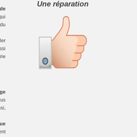
Une réparation
 de
ui
du
ler
ssi
rie
age
ous
si,
que
ent