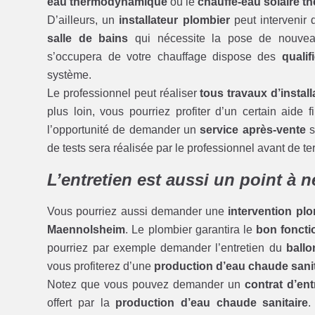
eau thermodynamique
ou le
chauffe-eau solaire t
D’ailleurs, un
installateur plombier
peut intervenir 
salle de bains
qui nécessite la pose de nouv
s’occupera de votre chauffage dispose des
qualif
système.
Le professionnel peut réaliser
tous travaux d’install
plus loin, vous pourriez profiter d’un certain aide 
l’opportunité de demander un
service après-vente
s
de tests sera réalisée par le professionnel avant de 
L’entretien est aussi un point à 
Vous pourriez aussi demander une
intervention pl
Maennolsheim
. Le plombier garantira le
bon fonct
pourriez par exemple demander l’entretien du
ball
vous profiterez d’une
production d’eau chaude sanit
Notez que vous pouvez demander un
contrat d’ent
offert par la
production d’eau chaude sanitaire
.