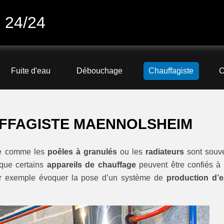
 24/24
Fuite d'eau
Débouchage
Chauffagiste
C
FFAGISTE MAENNOLSHEIM
age comme les
poêles à granulés
ou les
radiateurs
sont souv
r que certains
appareils de chauffage
peuvent être confiés à
ar exemple évoquer la pose d’un système de
production d’