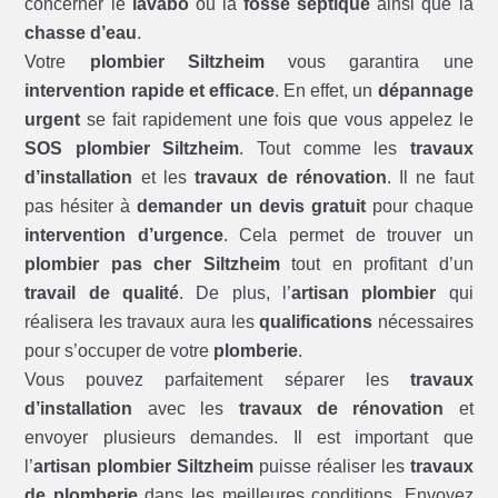
concerner le
lavabo
ou la
fosse septique
ainsi que la
chasse d’eau
.
Votre
plombier Siltzheim
vous garantira une
intervention rapide et efficace
. En effet, un
dépannage
urgent
se fait rapidement une fois que vous appelez le
SOS plombier Siltzheim
. Tout comme les
travaux
d’installation
et les
travaux de rénovation
. Il ne faut
pas hésiter à
demander un devis gratuit
pour chaque
intervention d’urgence
. Cela permet de trouver un
plombier pas cher Siltzheim
tout en profitant d’un
travail de qualité
. De plus, l’
artisan plombier
qui
réalisera les travaux aura les
qualifications
nécessaires
pour s’occuper de votre
plomberie
.
Vous pouvez parfaitement séparer les
travaux
d’installation
avec les
travaux de rénovation
et
envoyer plusieurs demandes. Il est important que
l’
artisan plombier Siltzheim
puisse réaliser les
travaux
de plomberie
dans les meilleures conditions. Envoyez