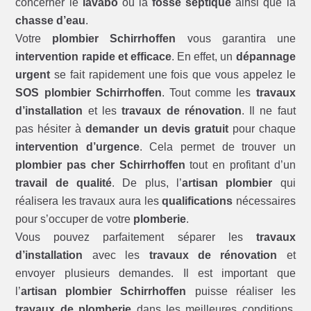
concerner le
lavabo
ou la
fosse septique
ainsi que la
chasse d’eau
.
Votre
plombier Schirrhoffen
vous garantira une
intervention rapide et efficace
. En effet, un
dépannage
urgent
se fait rapidement une fois que vous appelez le
SOS plombier Schirrhoffen
. Tout comme les
travaux
d’installation
et les
travaux de rénovation
. Il ne faut
pas hésiter à
demander un devis gratuit
pour chaque
intervention d’urgence
. Cela permet de trouver un
plombier pas cher Schirrhoffen
tout en profitant d’un
travail de qualité
. De plus, l’
artisan plombier
qui
réalisera les travaux aura les
qualifications
nécessaires
pour s’occuper de votre
plomberie
.
Vous pouvez parfaitement séparer les
travaux
d’installation
avec les
travaux de rénovation
et
envoyer plusieurs demandes. Il est important que
l’
artisan plombier Schirrhoffen
puisse réaliser les
travaux de plomberie
dans les meilleures conditions.