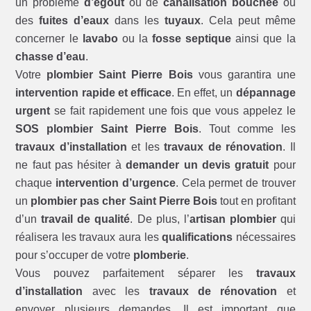
un problème
d’égout
ou de
canalisation bouchée
ou
des
fuites d’eaux
dans les
tuyaux
. Cela peut même
concerner le
lavabo
ou la
fosse septique
ainsi que la
chasse d’eau
.
Votre
plombier Saint Pierre Bois
vous garantira une
intervention rapide et efficace
. En effet, un
dépannage
urgent
se fait rapidement une fois que vous appelez le
SOS plombier Saint Pierre Bois
. Tout comme les
travaux d’installation
et les
travaux de rénovation
. Il
ne faut pas hésiter à
demander un devis gratuit
pour
chaque
intervention d’urgence
. Cela permet de trouver
un
plombier pas cher Saint Pierre Bois
tout en profitant
d’un
travail de qualité
. De plus, l’
artisan plombier
qui
réalisera les travaux aura les
qualifications
nécessaires
pour s’occuper de votre
plomberie
.
Vous pouvez parfaitement séparer les
travaux
d’installation
avec les
travaux de rénovation
et
envoyer plusieurs demandes. Il est important que