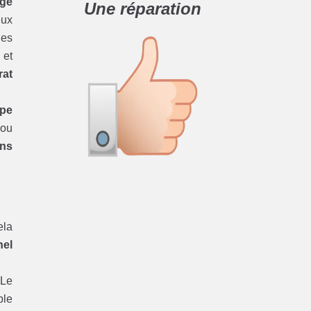
age
Une réparation
eux
les
et
rat
ipe
ou
ons
ela
nel
 Le
ple