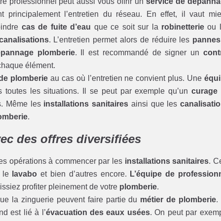
tre professionnel peut aussi vous offrir un
service de dépann
 principalement l’entretien du réseau. En effet, il vaut mi
oindre
cas de fuite d’eau
que ce soit sur la
robinetterie
ou 
analisations
. L’entretien permet alors de réduire les
pannes
pannage plomberie
. Il est recommandé de signer un
cont
chaque élément.
 de plomberie
au cas où l’entretien ne convient plus. Une
équ
toutes les situations. Il se peut par exemple qu’un
curage
us. Même les
installations sanitaires
ainsi que les
canalisati
lomberie
.
c des offres diversifiées
ses opérations à commencer par les
installations sanitaires
. C
 le
lavabo
et bien d’autres encore.
L’équipe de profession
issiez profiter pleinement de votre
plomberie
.
ue la zinguerie peuvent faire partie du
métier de plomberie
.
d est lié à l’
évacuation des eaux usées
. On peut par exem