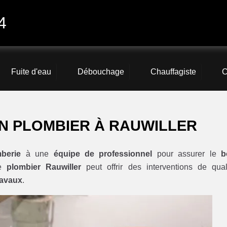
4
Fuite d'eau
Débouchage
Chauffagiste
C
N PLOMBIER À RAUWILLER
berie
à une
équipe de professionnel
pour assurer le
b
ue
plombier Rauwiller
peut offrir des interventions de qual
travaux
.