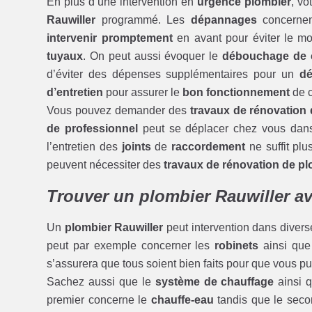
En plus d’une intervention en
urgence plombier
, vo
Rauwiller
programmé. Les
dépannages
concernent
intervenir promptement
en avant pour éviter le m
tuyaux
. On peut aussi évoquer le
débouchage de c
d’éviter des dépenses supplémentaires pour un
dé
d’entretien
pour assurer le
bon fonctionnement
de 
Vous pouvez demander des
travaux de rénovation
de professionnel
peut se déplacer chez vous dans 
l’entretien des
joints
de
raccordement
ne suffit pl
peuvent nécessiter des
travaux de rénovation de p
Trouver un plombier Rauwiller ave
Un
plombier Rauwiller
peut intervention dans diver
peut par exemple concerner les
robinets
ainsi que
s’assurera que tous soient bien faits pour que vous pu
Sachez aussi que le
système de chauffage
ainsi q
premier concerne le
chauffe-eau
tandis que le secon