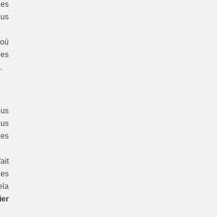
les
ous
 où
les
x
.
ous
ous
les
ait
les
ela
ier