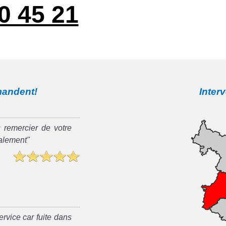
0 45 21
mandent!
Inter
 remercier de votre
ialement"
rvice car fuite dans