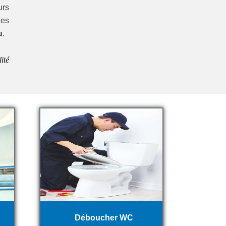
urs
es
u
.
ité
Déboucher WC