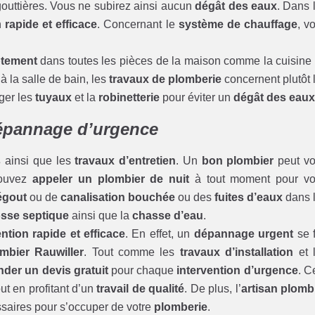
gouttières. Vous ne subirez ainsi aucun
dégât des eaux
. Dans 
n
rapide et efficace
. Concernant le
système de chauffage
, v
ptement
dans toutes les pièces de la maison comme la cuisine
 la salle de bain, les
travaux de plomberie
concernent plutôt 
iger les
tuyaux
et la
robinetterie
pour éviter un
dégât des eau
dépannage d’urgence
s
ainsi que les
travaux d’entretien
. Un
bon plombier
peut v
pouvez
appeler un plombier de nuit
à tout moment pour v
égout
ou de
canalisation bouchée
ou des
fuites d’eaux
dans 
osse septique
ainsi que la
chasse d’eau
.
ention rapide et efficace
. En effet, un
dépannage urgent
se f
mbier Rauwiller
. Tout comme les
travaux d’installation
et 
der un devis gratuit
pour chaque
intervention d’urgence
. C
ut en profitant d’un
travail de qualité
. De plus, l’
artisan plomb
saires pour s’occuper de votre
plomberie
.