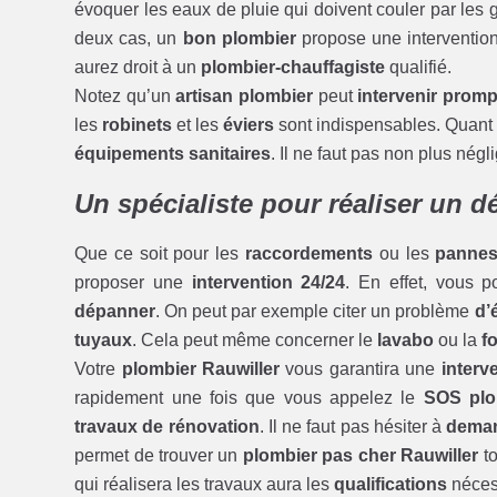
évoquer les eaux de pluie qui doivent couler par les 
deux cas, un
bon plombier
propose une interventio
aurez droit à un
plombier-chauffagiste
qualifié.
Notez qu’un
artisan plombier
peut
intervenir prom
les
robinets
et les
éviers
sont indispensables. Quant à
équipements sanitaires
. Il ne faut pas non plus négl
Un spécialiste pour réaliser un 
Que ce soit pour les
raccordements
ou les
panne
proposer une
intervention 24/24
. En effet, vous 
dépanner
. On peut par exemple citer un problème
d’
tuyaux
. Cela peut même concerner le
lavabo
ou la
f
Votre
plombier Rauwiller
vous garantira une
interv
rapidement une fois que vous appelez le
SOS plo
travaux de rénovation
. Il ne faut pas hésiter à
deman
permet de trouver un
plombier pas cher Rauwiller
to
qui réalisera les travaux aura les
qualifications
néces