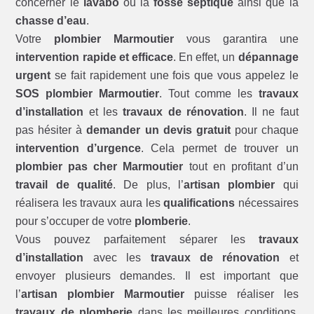
concerner le
lavabo
ou la
fosse septique
ainsi que la
chasse d’eau
.
Votre
plombier Marmoutier
vous garantira une
intervention rapide et efficace
. En effet, un
dépannage
urgent
se fait rapidement une fois que vous appelez le
SOS plombier Marmoutier
. Tout comme les
travaux
d’installation
et les
travaux de rénovation
. Il ne faut
pas hésiter à
demander un devis gratuit
pour chaque
intervention d’urgence
. Cela permet de trouver un
plombier pas cher Marmoutier
tout en profitant d’un
travail de qualité
. De plus, l’
artisan plombier
qui
réalisera les travaux aura les
qualifications
nécessaires
pour s’occuper de votre
plomberie
.
Vous pouvez parfaitement séparer les
travaux
d’installation
avec les
travaux de rénovation
et
envoyer plusieurs demandes. Il est important que
l’
artisan plombier Marmoutier
puisse réaliser les
travaux de plomberie
dans les meilleures conditions.