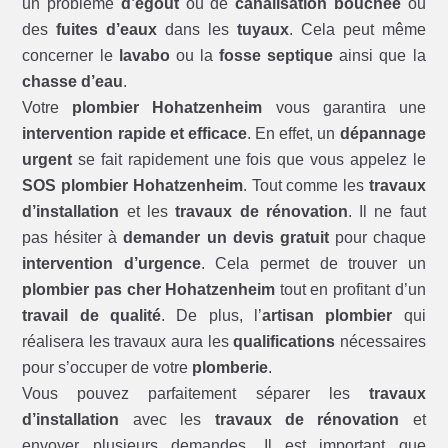
un problème
d’égout
ou de
canalisation bouchée
ou
des
fuites d’eaux
dans les
tuyaux
. Cela peut même
concerner le
lavabo
ou la
fosse septique
ainsi que la
chasse d’eau
.
Votre
plombier Hohatzenheim
vous garantira une
intervention rapide et efficace
. En effet, un
dépannage
urgent
se fait rapidement une fois que vous appelez le
SOS plombier Hohatzenheim
. Tout comme les
travaux
d’installation
et les
travaux de rénovation
. Il ne faut
pas hésiter à
demander un devis gratuit
pour chaque
intervention d’urgence
. Cela permet de trouver un
plombier pas cher Hohatzenheim
tout en profitant d’un
travail de qualité
. De plus, l’
artisan plombier
qui
réalisera les travaux aura les
qualifications
nécessaires
pour s’occuper de votre
plomberie
.
Vous pouvez parfaitement séparer les
travaux
d’installation
avec les
travaux de rénovation
et
envoyer plusieurs demandes. Il est important que