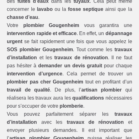
des
fuites d’eaux
dans les
tuyaux
. Cela peut même
concerner le
lavabo
ou la
fosse septique
ainsi que la
chasse d’eau
.
Votre
plombier Gougenheim
vous garantira une
intervention rapide et efficace
. En effet, un
dépannage
urgent
se fait rapidement une fois que vous appelez le
SOS plombier Gougenheim
. Tout comme les
travaux
d’installation
et les
travaux de rénovation
. Il ne faut
pas hésiter à
demander un devis gratuit
pour chaque
intervention d’urgence
. Cela permet de trouver un
plombier pas cher Gougenheim
tout en profitant d’un
travail de qualité
. De plus, l’
artisan plombier
qui
réalisera les travaux aura les
qualifications
nécessaires
pour s’occuper de votre
plomberie
.
Vous pouvez parfaitement séparer les
travaux
d’installation
avec les
travaux de rénovation
et
envoyer plusieurs demandes. Il est important que
l’
artisan plombier Gougenheim
puisse réaliser les