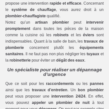
propose une intervention
rapide et efficace
. Concernant
le
système de chauffage
, vous aurez droit à un
plombier-chauffagiste
qualifié.
Notez qu’un
artisan plombier
peut
intervenir
promptement
dans toutes les pièces de la maison
comme la cuisine où les
robinets
et les
éviers
sont
indispensables. Quant à la salle de bain, les
travaux de
plomberie
concernent plutôt les
équipements
sanitaires
. Il ne faut pas non plus négliger les
tuyaux
et
la
robinetterie
pour éviter un
dégât des eaux
.
Un spécialiste pour réaliser un dépannage
d’urgence
Que ce soit pour les
raccordements
ou les
pannes
ainsi que les
travaux d’entretien
. Un
bon plombier
peut vous proposer une
intervention 24/24
. En effet,
vous pouvez
appeler un plombier de nuit
à tout
moment pour vous
dépanner
. On peut par exemple citer