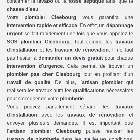
concerner le
lavabo
ou la
fosse septique
ainsi que la
chasse d’eau
.
Votre
plombier Cleebourg
vous garantira une
intervention rapide et efficace
. En effet, un
dépannage
urgent
se fait rapidement une fois que vous appelez le
SOS plombier Cleebourg
. Tout comme les
travaux
d’installation
et les
travaux de rénovation
. Il ne faut
pas hésiter à
demander un devis gratuit
pour chaque
intervention d’urgence
. Cela permet de trouver un
plombier pas cher Cleebourg
tout en profitant d’un
travail de qualité
. De plus, l’
artisan plombier
qui
réalisera les travaux aura les
qualifications
nécessaires
pour s’occuper de votre
plomberie
.
Vous pouvez parfaitement séparer les
travaux
d’installation
avec les
travaux de rénovation
et
envoyer plusieurs demandes. Il est important que
l’
artisan plombier Cleebourg
puisse réaliser les
travaux de plomberie
dans les meilleures conditions.