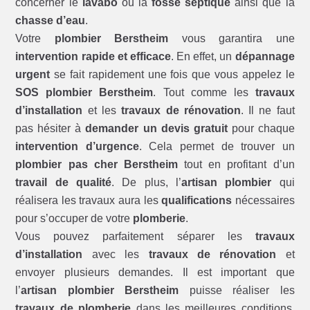
concerner le
lavabo
ou la
fosse septique
ainsi que la
chasse d’eau
.
Votre
plombier Berstheim
vous garantira une
intervention rapide et efficace
. En effet, un
dépannage
urgent
se fait rapidement une fois que vous appelez le
SOS plombier Berstheim
. Tout comme les
travaux
d’installation
et les
travaux de rénovation
. Il ne faut
pas hésiter à
demander un devis gratuit
pour chaque
intervention d’urgence
. Cela permet de trouver un
plombier pas cher Berstheim
tout en profitant d’un
travail de qualité
. De plus, l’
artisan plombier
qui
réalisera les travaux aura les
qualifications
nécessaires
pour s’occuper de votre
plomberie
.
Vous pouvez parfaitement séparer les
travaux
d’installation
avec les
travaux de rénovation
et
envoyer plusieurs demandes. Il est important que
l’
artisan plombier Berstheim
puisse réaliser les
travaux de plomberie
dans les meilleures conditions.