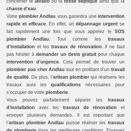
concerner le
lavabo
ou la
fosse septique
ainsi que la
chasse d’eau
.
Votre
plombier Andlau
vous garantira une
intervention
rapide et efficace
. En effet, un
dépannage urgent
se
fait rapidement une fois que vous appelez le
SOS
plombier Andlau
. Tout comme les
travaux
d’installation
et les
travaux de rénovation
. Il ne faut
pas hésiter à
demander un devis gratuit
pour chaque
intervention d’urgence
. Cela permet de trouver un
plombier pas cher Andlau
tout en profitant d’un
travail
de qualité
. De plus, l’
artisan plombier
qui réalisera les
travaux aura les
qualifications
nécessaires pour
s’occuper de votre
plomberie
.
Vous pouvez parfaitement séparer les
travaux
d’installation
avec les
travaux de rénovation
et
envoyer plusieurs demandes. Il est important que
l’
artisan plombier Andlau
puisse réaliser les
travaux
de plomberie
dans les meilleures conditions. Envoyez