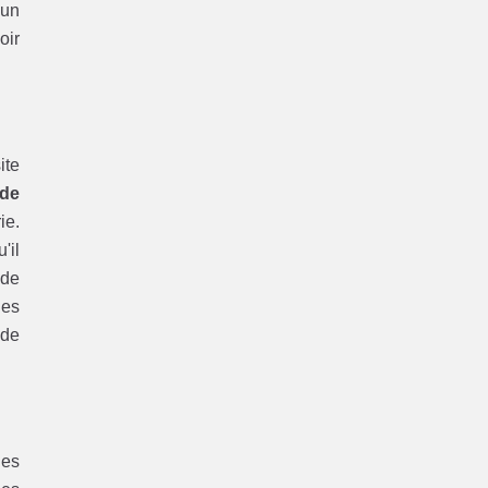
'un
oir
ite
de
ie.
'il
 de
des
 de
des