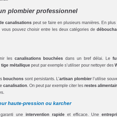
un plombier professionnel
e canalisations
peut se faire en plusieurs manières. En plus
, vous pouvez choisir entre les deux catégories de
déboucha
nir les
canalisations bouchées
dans un bref délai. Le
fu
a
tige métallique
peut par exemple s’utiliser pour nettoyer des
es
bouchons
sont persistants. L’
artisan plombier
l’utilise souv
re
canalisation
. On peut par exemple citer les
restes alimentai
es.
ur haute-pression ou karcher
garanti une
intervention rapide
et efficace. Une
entrepr