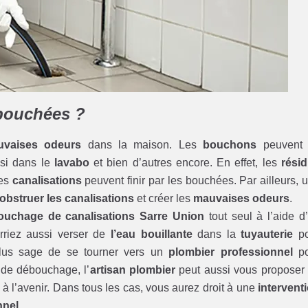
 bouchées ?
vaises odeurs
dans la maison. Les
bouchons
peuvent 
ssi dans le
lavabo
et bien d’autres encore. En effet, les
rési
ces
canalisations
peuvent finir par les bouchées. Par ailleurs, 
obstruer les canalisations
et créer les
mauvaises odeurs
.
ouchage de canalisations Sarre Union
tout seul à l’aide d
rriez aussi verser de
l’eau bouillante
dans la
tuyauterie
po
 plus sage de se tourner vers un
plombier professionnel
po
 de débouchage, l’
artisan plombier
peut aussi vous proposer
à l’avenir. Dans tous les cas, vous aurez droit à une
intervent
nnel
.