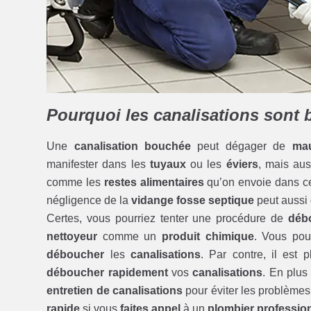
Pourquoi les canalisations sont
Une
canalisation bouchée
peut dégager de
mau
manifester dans les
tuyaux
ou les
éviers
, mais au
comme les
restes alimentaires
qu’on envoie dans 
négligence de la
vidange fosse septique
peut aussi
Certes, vous pourriez tenter une procédure de
déb
nettoyeur
comme un
produit chimique
. Vous pou
déboucher
les
canalisations
. Par contre, il est
déboucher rapidement
vos
canalisations
. En plus
entretien de canalisations
pour éviter les problèmes 
rapide
si vous
faites appel
à un
plombier professio