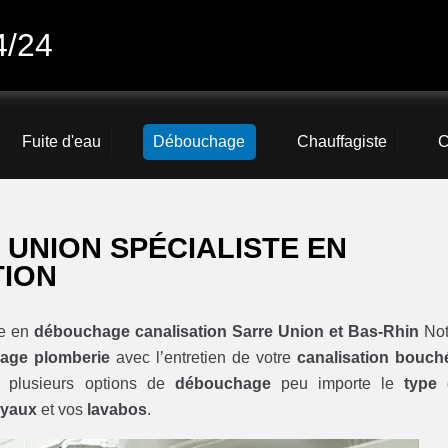
4/24
Fuite d'eau
Débouchage
Chauffagiste
C
 UNION SPÉCIALISTE EN
TION
ée en
débouchage canalisation Sarre Union et Bas-Rhin
Not
age plomberie
avec l’entretien de votre
canalisation bouch
 plusieurs options de
débouchage
peu importe le
type
uyaux
et vos
lavabos
.