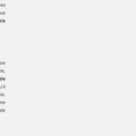
les
ue
ris
une
ie,
de
'il
ie.
une
 de