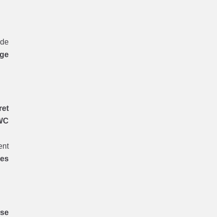
 de
ge
ret
WC
ent
res
ise