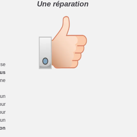
Une réparation
se
dus
une
’un
ur
ur
 un
ion