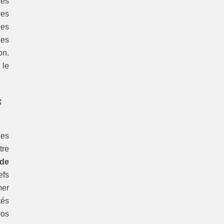
les
res
des
des
on.
 le
s
les
tre
de
efs
mer
tés
vos