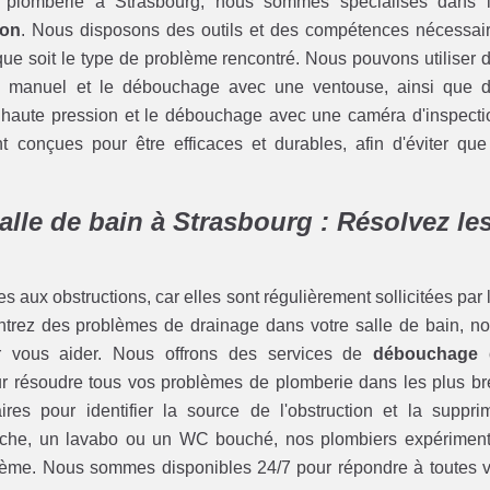
e plomberie à Strasbourg, nous sommes spécialisés dans 
ion
. Nous disposons des outils et des compétences nécessai
que soit le type de problème rencontré. Nous pouvons utiliser 
ge manuel et le débouchage avec une ventouse, ainsi que 
haute pression et le débouchage avec une caméra d'inspecti
onçues pour être efficaces et durables, afin d'éviter que
lle de bain à Strasbourg : Résolvez le
s aux obstructions, car elles sont régulièrement sollicitées par 
ntrez des problèmes de drainage dans votre salle de bain, no
ur vous aider. Nous offrons des services de
débouchage 
ur résoudre tous vos problèmes de plomberie dans les plus br
s pour identifier la source de l'obstruction et la suppri
uche, un lavabo ou un WC bouché, nos plombiers expérimen
blème. Nous sommes disponibles 24/7 pour répondre à toutes 