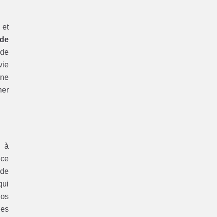
 et
 de
ide
vie
une
her
s à
 ce
 de
qui
nos
des