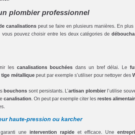
un plombier professionnel
e canalisations
peut se faire en plusieurs manières. En plus
, vous pouvez choisir entre les deux catégories de
déboucha
nir les
canalisations bouchées
dans un bref délai. Le
fu
a
tige métallique
peut par exemple s’utiliser pour nettoyer des
es
bouchons
sont persistants. L’
artisan plombier
l’utilise souv
re
canalisation
. On peut par exemple citer les
restes alimentai
es.
ur haute-pression ou karcher
garanti une
intervention rapide
et efficace. Une
entrepr