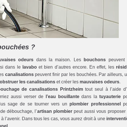
 bouchées ?
vaises odeurs
dans la maison. Les
bouchons
peuvent 
ssi dans le
lavabo
et bien d’autres encore. En effet, les
rési
ces
canalisations
peuvent finir par les bouchées. Par ailleurs, 
obstruer les canalisations
et créer les
mauvaises odeurs
.
ouchage de canalisations Printzheim
tout seul à l’aide d
rriez aussi verser de
l’eau bouillante
dans la
tuyauterie
po
 plus sage de se tourner vers un
plombier professionnel
po
 de débouchage, l’
artisan plombier
peut aussi vous proposer
à l’avenir. Dans tous les cas, vous aurez droit à une
intervent
nnel
.