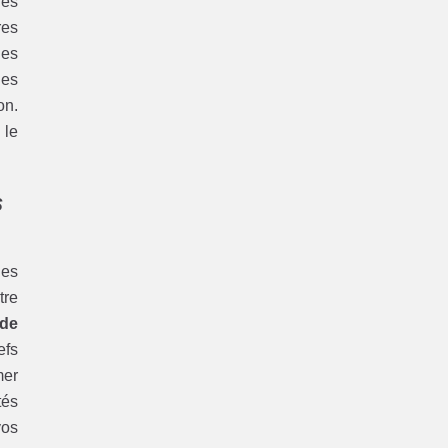
les
res
des
des
on.
 le
s
les
tre
de
efs
mer
tés
vos