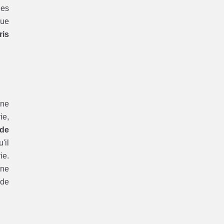
les
ue
ris
une
ie,
de
'il
ie.
une
 de