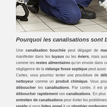
Pourquoi les canalisations sont
Une
canalisation bouchée
peut dégager de
mau
manifester dans les
tuyaux
ou les
éviers
, mais au
comme les
restes alimentaires
qu’on envoie dans 
négligence de la
vidange fosse septique
peut aussi
Certes, vous pourriez tenter une procédure de
déb
nettoyeur
comme un
produit chimique
. Vous pou
déboucher
les
canalisations
. Par contre, il est
déboucher rapidement
vos
canalisations
. En plus
entretien de canalisations
pour éviter les problèmes 
rapide
si vous
faites appel
à un
plombier professio