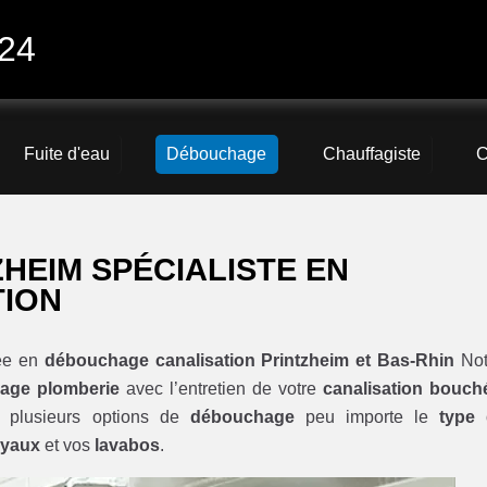
/24
Fuite d'eau
Débouchage
Chauffagiste
C
HEIM SPÉCIALISTE EN
TION
sée en
débouchage canalisation Printzheim et Bas-Rhin
Not
age plomberie
avec l’entretien de votre
canalisation bouch
 plusieurs options de
débouchage
peu importe le
type
uyaux
et vos
lavabos
.