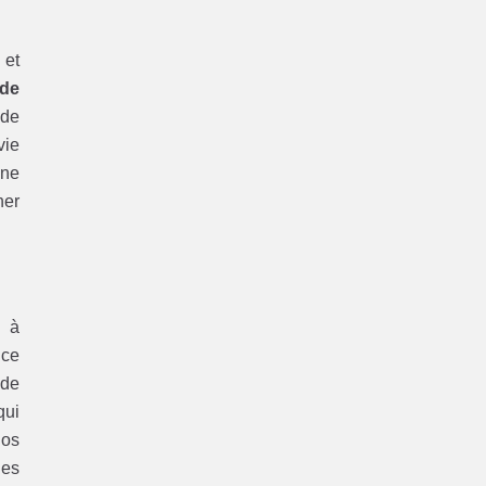
 et
 de
ide
vie
une
her
s à
 ce
 de
qui
nos
des