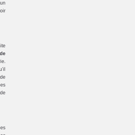
'un
oir
ite
de
ie.
'il
 de
des
 de
des