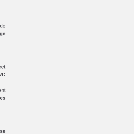
 de
ge
ret
WC
ent
res
ise