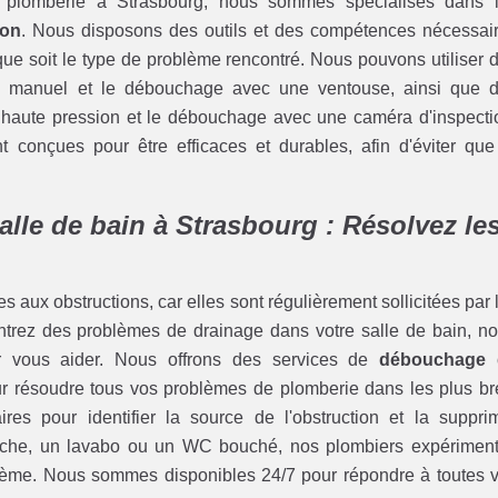
e plomberie à Strasbourg, nous sommes spécialisés dans 
ion
. Nous disposons des outils et des compétences nécessai
que soit le type de problème rencontré. Nous pouvons utiliser 
ge manuel et le débouchage avec une ventouse, ainsi que 
haute pression et le débouchage avec une caméra d'inspecti
onçues pour être efficaces et durables, afin d'éviter que
lle de bain à Strasbourg : Résolvez le
s aux obstructions, car elles sont régulièrement sollicitées par 
ntrez des problèmes de drainage dans votre salle de bain, no
ur vous aider. Nous offrons des services de
débouchage 
ur résoudre tous vos problèmes de plomberie dans les plus br
s pour identifier la source de l'obstruction et la suppri
uche, un lavabo ou un WC bouché, nos plombiers expérimen
blème. Nous sommes disponibles 24/7 pour répondre à toutes 