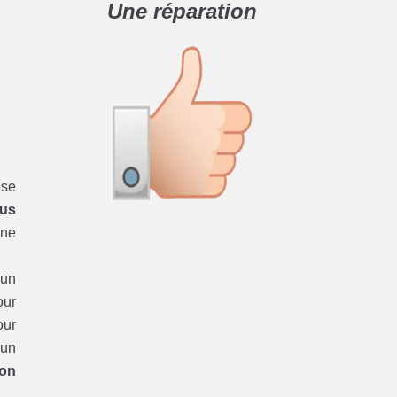
Une réparation
se
dus
une
’un
ur
ur
 un
ion