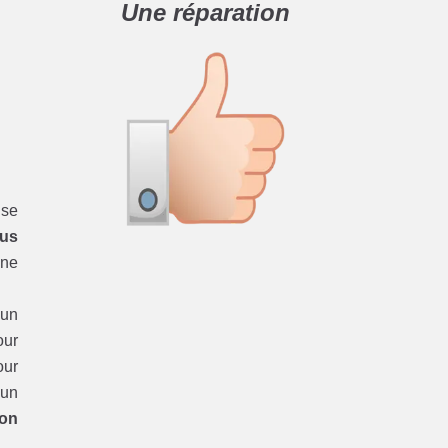
Une réparation
se
dus
une
’un
ur
ur
 un
ion