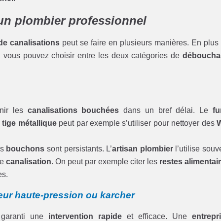
un plombier professionnel
e canalisations
peut se faire en plusieurs manières. En plus
, vous pouvez choisir entre les deux catégories de
déboucha
nir les
canalisations bouchées
dans un bref délai. Le
fu
a
tige métallique
peut par exemple s’utiliser pour nettoyer des
es
bouchons
sont persistants. L’
artisan plombier
l’utilise souv
re
canalisation
. On peut par exemple citer les
restes alimentai
es.
ur haute-pression ou karcher
garanti une
intervention rapide
et efficace. Une
entrepr