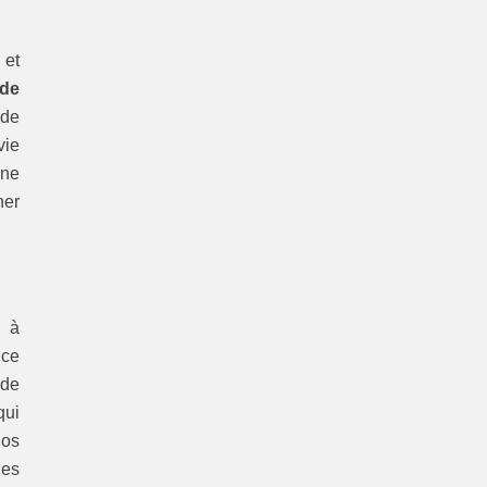
 et
 de
ide
vie
une
her
s à
 ce
 de
qui
nos
des