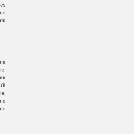
les
ue
ris
une
ie,
de
'il
ie.
une
 de