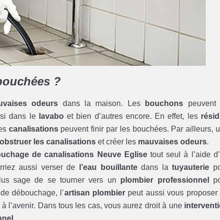
 bouchées ?
vaises odeurs
dans la maison. Les
bouchons
peuvent 
ssi dans le
lavabo
et bien d’autres encore. En effet, les
rési
ces
canalisations
peuvent finir par les bouchées. Par ailleurs, 
obstruer les canalisations
et créer les
mauvaises odeurs
.
uchage de canalisations Neuve Eglise
tout seul à l’aide d
rriez aussi verser de
l’eau bouillante
dans la
tuyauterie
po
 plus sage de se tourner vers un
plombier professionnel
po
 de débouchage, l’
artisan plombier
peut aussi vous proposer
à l’avenir. Dans tous les cas, vous aurez droit à une
intervent
nnel
.