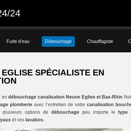
24/24
Fuite d'eau
Débouchage
Chauffagiste
C
EGLISE SPÉCIALISTE EN
TION
e en
débouchage canalisation Neuve Eglise et Bas-Rhin
Not
age plomberie
avec l’entretien de votre
canalisation bouch
 plusieurs options de
débouchage
peu importe le
type
uyaux
et vos
lavabos
.