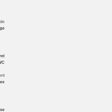
 de
ge
ret
WC
ent
res
ise