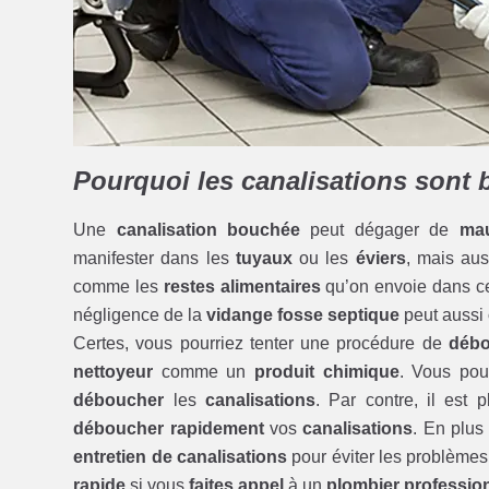
Pourquoi les canalisations sont
Une
canalisation bouchée
peut dégager de
mau
manifester dans les
tuyaux
ou les
éviers
, mais au
comme les
restes alimentaires
qu’on envoie dans 
négligence de la
vidange fosse septique
peut aussi
Certes, vous pourriez tenter une procédure de
débo
nettoyeur
comme un
produit chimique
. Vous pou
déboucher
les
canalisations
. Par contre, il est
déboucher rapidement
vos
canalisations
. En plus
entretien de canalisations
pour éviter les problèmes 
rapide
si vous
faites appel
à un
plombier professio