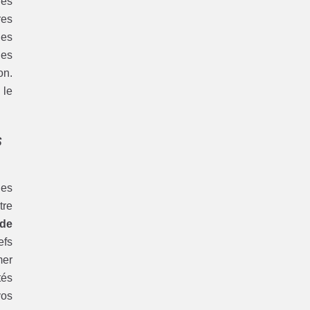
les
res
des
des
on.
 le
s
les
tre
de
efs
mer
tés
vos