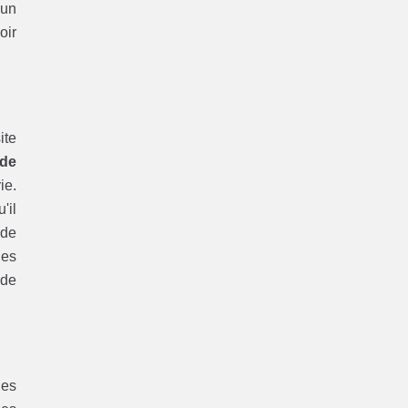
'un
oir
ite
de
ie.
'il
 de
des
 de
des