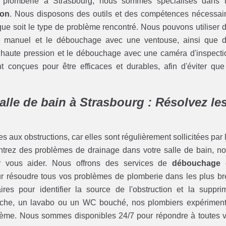
e plomberie à Strasbourg, nous sommes spécialisés dans 
ion
. Nous disposons des outils et des compétences nécessai
que soit le type de problème rencontré. Nous pouvons utiliser 
ge manuel et le débouchage avec une ventouse, ainsi que 
haute pression et le débouchage avec une caméra d'inspecti
onçues pour être efficaces et durables, afin d'éviter que
lle de bain à Strasbourg : Résolvez le
s aux obstructions, car elles sont régulièrement sollicitées par 
ntrez des problèmes de drainage dans votre salle de bain, no
ur vous aider. Nous offrons des services de
débouchage 
ur résoudre tous vos problèmes de plomberie dans les plus br
s pour identifier la source de l'obstruction et la suppri
uche, un lavabo ou un WC bouché, nos plombiers expérimen
blème. Nous sommes disponibles 24/7 pour répondre à toutes 