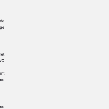
 de
ge
ret
WC
ent
res
ise