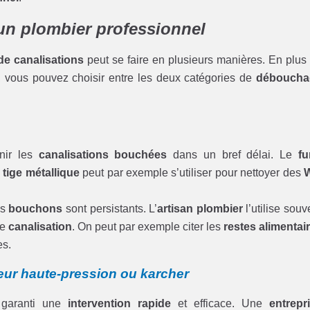
un plombier professionnel
e canalisations
peut se faire en plusieurs manières. En plus
, vous pouvez choisir entre les deux catégories de
déboucha
nir les
canalisations bouchées
dans un bref délai. Le
fu
a
tige métallique
peut par exemple s’utiliser pour nettoyer des
es
bouchons
sont persistants. L’
artisan plombier
l’utilise souv
re
canalisation
. On peut par exemple citer les
restes alimentai
es.
ur haute-pression ou karcher
garanti une
intervention rapide
et efficace. Une
entrepr