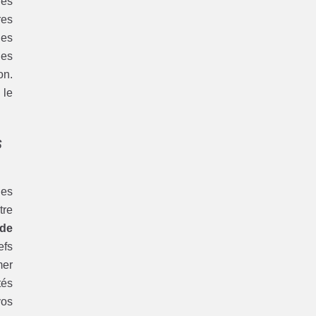
les
res
des
des
on.
 le
s
les
tre
de
efs
mer
tés
vos