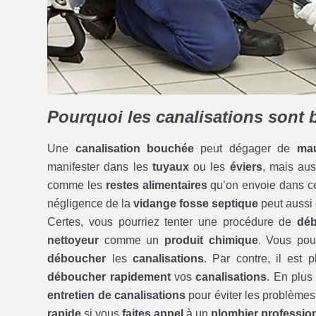
Pourquoi les canalisations sont
Une
canalisation bouchée
peut dégager de
mau
manifester dans les
tuyaux
ou les
éviers
, mais au
comme les
restes alimentaires
qu’on envoie dans 
négligence de la
vidange fosse septique
peut aussi
Certes, vous pourriez tenter une procédure de
déb
nettoyeur
comme un
produit chimique
. Vous pou
déboucher
les
canalisations
. Par contre, il est
déboucher rapidement
vos
canalisations
. En plus
entretien de canalisations
pour éviter les problèmes 
rapide
si vous
faites appel
à un
plombier professio