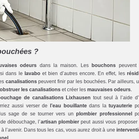
 bouchées ?
vaises odeurs
dans la maison. Les
bouchons
peuvent 
ssi dans le
lavabo
et bien d’autres encore. En effet, les
rési
ces
canalisations
peuvent finir par les bouchées. Par ailleurs, 
obstruer les canalisations
et créer les
mauvaises odeurs
.
ouchage de canalisations Lixhausen
tout seul à l’aide d
rriez aussi verser de
l’eau bouillante
dans la
tuyauterie
po
 plus sage de se tourner vers un
plombier professionnel
po
 de débouchage, l’
artisan plombier
peut aussi vous proposer
à l’avenir. Dans tous les cas, vous aurez droit à une
intervent
nnel
.