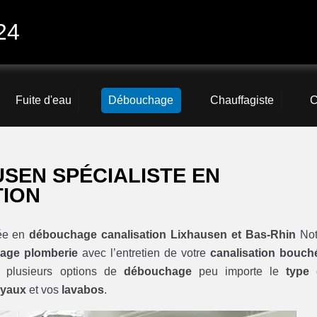
24
Fuite d'eau
Débouchage
Chauffagiste
C
SEN SPÉCIALISTE EN
TION
sée en
débouchage canalisation Lixhausen et Bas-Rhin
Not
age plomberie
avec l’entretien de votre
canalisation bouch
 plusieurs options de
débouchage
peu importe le
type
uyaux
et vos
lavabos
.