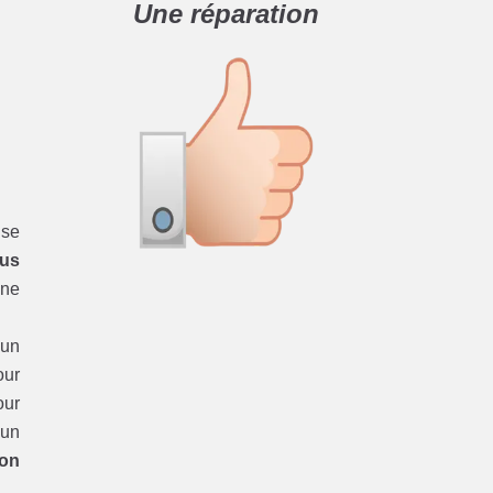
Une réparation
se
dus
une
’un
ur
ur
 un
ion