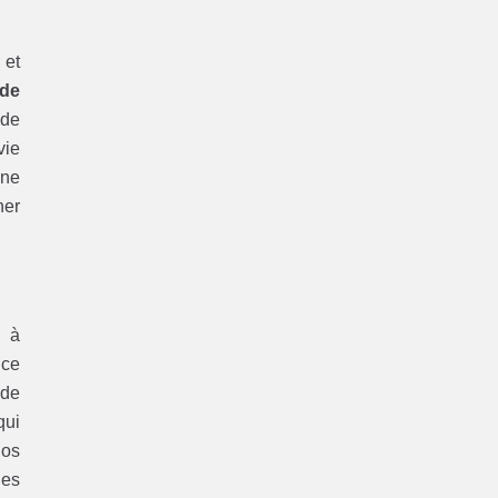
 et
 de
ide
vie
une
her
s à
 ce
 de
qui
nos
des