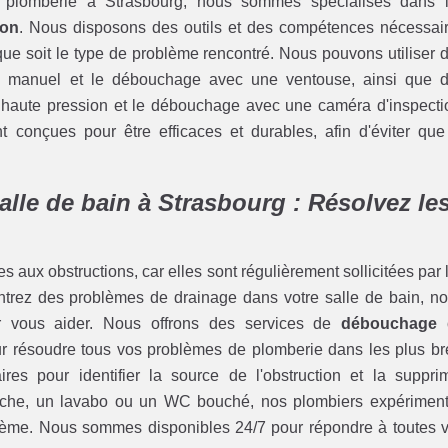
e plomberie à Strasbourg, nous sommes spécialisés dans 
ion
. Nous disposons des outils et des compétences nécessai
que soit le type de problème rencontré. Nous pouvons utiliser 
ge manuel et le débouchage avec une ventouse, ainsi que 
haute pression et le débouchage avec une caméra d'inspecti
onçues pour être efficaces et durables, afin d'éviter que
lle de bain à Strasbourg : Résolvez le
s aux obstructions, car elles sont régulièrement sollicitées par 
ntrez des problèmes de drainage dans votre salle de bain, no
ur vous aider. Nous offrons des services de
débouchage 
ur résoudre tous vos problèmes de plomberie dans les plus br
s pour identifier la source de l'obstruction et la suppri
uche, un lavabo ou un WC bouché, nos plombiers expérimen
blème. Nous sommes disponibles 24/7 pour répondre à toutes 