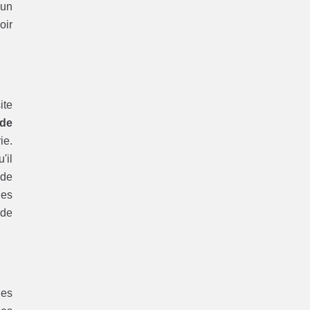
'un
oir
ite
de
ie.
'il
 de
des
 de
des