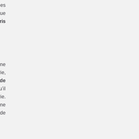
les
ue
ris
une
ie,
de
'il
ie.
une
 de