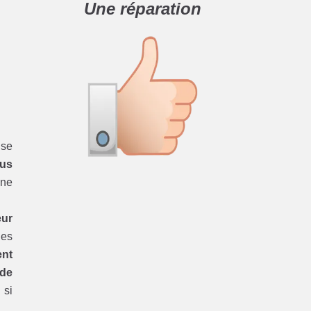
Une réparation
se
dus
une
eur
les
ent
 de
e
si