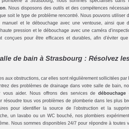
e plomberie à Strasbourg, nous sommes spécialisés dans 
ion
. Nous disposons des outils et des compétences nécessai
que soit le type de problème rencontré. Nous pouvons utiliser 
ge manuel et le débouchage avec une ventouse, ainsi que 
haute pression et le débouchage avec une caméra d'inspecti
onçues pour être efficaces et durables, afin d'éviter que
lle de bain à Strasbourg : Résolvez le
s aux obstructions, car elles sont régulièrement sollicitées par 
ntrez des problèmes de drainage dans votre salle de bain, no
ur vous aider. Nous offrons des services de
débouchage 
ur résoudre tous vos problèmes de plomberie dans les plus br
s pour identifier la source de l'obstruction et la suppri
uche, un lavabo ou un WC bouché, nos plombiers expérimen
blème. Nous sommes disponibles 24/7 pour répondre à toutes 