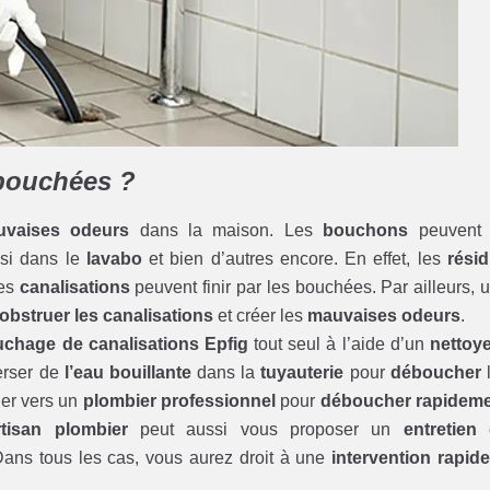
 bouchées ?
vaises odeurs
dans la maison. Les
bouchons
peuvent 
ssi dans le
lavabo
et bien d’autres encore. En effet, les
rési
ces
canalisations
peuvent finir par les bouchées. Par ailleurs, 
obstruer les canalisations
et créer les
mauvaises odeurs
.
chage de canalisations Epfig
tout seul à l’aide d’un
nettoy
erser de
l’eau bouillante
dans la
tuyauterie
pour
déboucher
rner vers un
plombier professionnel
pour
déboucher rapidem
rtisan plombier
peut aussi vous proposer un
entretien
 Dans tous les cas, vous aurez droit à une
intervention rapid