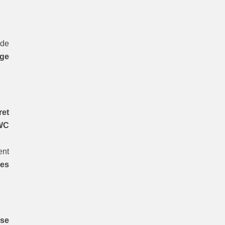
 de
ge
ret
WC
ent
res
ise