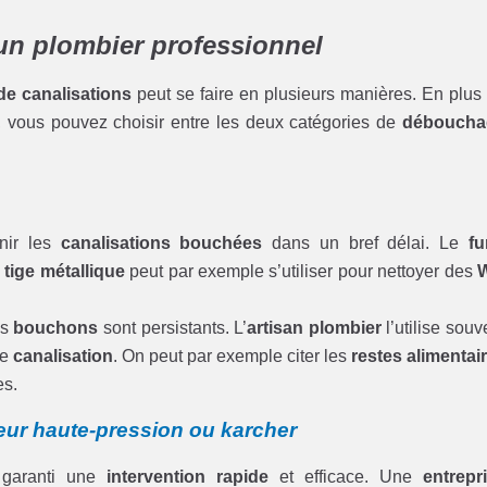
un plombier professionnel
e canalisations
peut se faire en plusieurs manières. En plus
, vous pouvez choisir entre les deux catégories de
déboucha
nir les
canalisations bouchées
dans un bref délai. Le
fu
a
tige métallique
peut par exemple s’utiliser pour nettoyer des
es
bouchons
sont persistants. L’
artisan plombier
l’utilise souv
re
canalisation
. On peut par exemple citer les
restes alimentai
es.
ur haute-pression ou karcher
garanti une
intervention rapide
et efficace. Une
entrepr