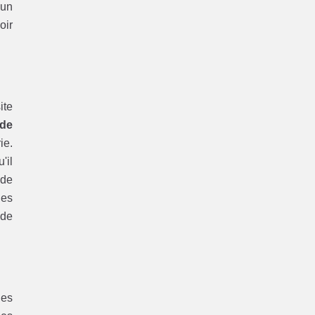
'un
oir
ite
de
ie.
'il
 de
des
 de
des