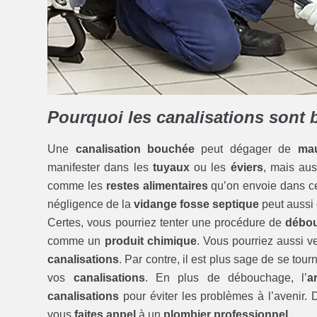
Pourquoi les canalisations sont
Une
canalisation bouchée
peut dégager de
mau
manifester dans les
tuyaux
ou les
éviers
, mais au
comme les
restes alimentaires
qu’on envoie dans 
négligence de la
vidange fosse septique
peut aussi
Certes, vous pourriez tenter une procédure de
débou
comme un
produit chimique
. Vous pourriez aussi v
canalisations
. Par contre, il est plus sage de se tou
vos
canalisations
. En plus de débouchage, l’
a
canalisations
pour éviter les problèmes à l’avenir.
vous
faites appel
à un
plombier professionnel
.