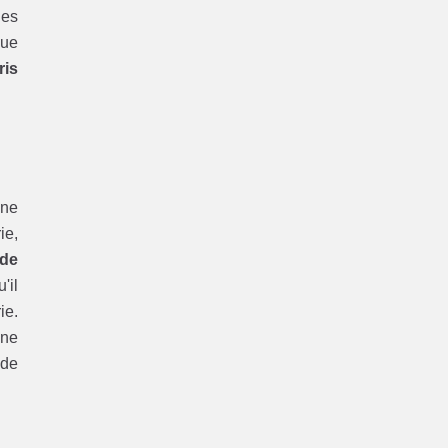
les
ue
ris
une
ie,
de
'il
ie.
une
 de