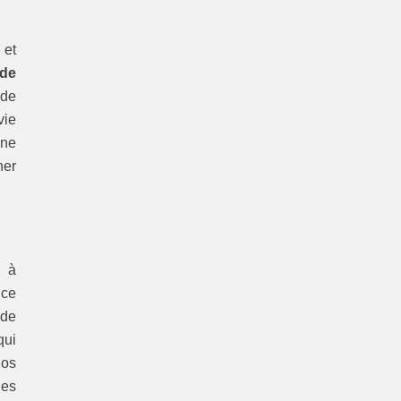
 et
 de
ide
vie
une
her
s à
 ce
 de
qui
nos
des