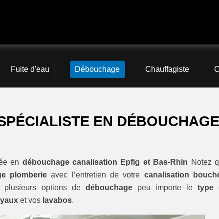
Fuite d'eau
Débouchage
Chauffagiste
C
 SPÉCIALISTE EN DÉBOUCHAGE
sée en
débouchage canalisation Epfig et Bas-Rhin
Notez q
e plomberie
avec l’entretien de votre
canalisation bouch
 plusieurs options de
débouchage
peu importe le
type
uyaux
et vos
lavabos
.