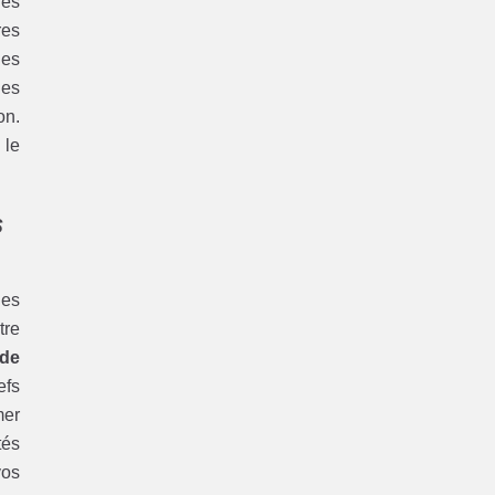
les
res
des
des
on.
 le
s
les
tre
de
efs
mer
tés
vos