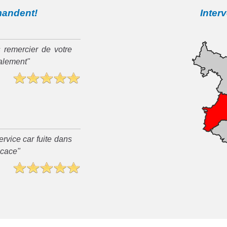
mandent!
Inter
 remercier de votre
ialement"
rvice car fuite dans
ficace"