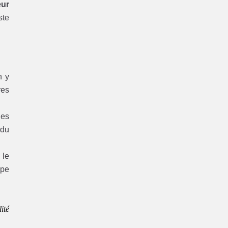
eur
ste
 y
res
es
 du
 le
ype
ité