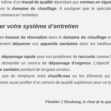
ez même d’un
travail de qualité
répondant aux
normes en vigu
ans le
domaine du chauffage
. À souligner que le spéciali
commencer l’entretien.
rer votre système d’entretien
des
travaux de rénovation
dans le
domaine du chauffage
en
itement
dépanner
vos
appareils sanitaires
dans les meilleu
n
dépannage rapide
pour vos problèmes de
raccords
comme l
 demander un service de
dépannage d’urgence
. L’objectif
 sanitaire
pendant de longues années.
 pas de remplacer votre
chauffe-eau
ou les éléments qui
rriez aussi profiter d’un service de qualité supérieure pour ce t
Plombier 2 Strasbourg, le choix de la qual