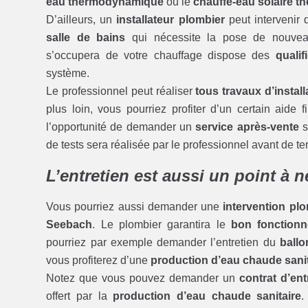
eau thermodynamique
ou le
chauffe-eau solaire t
D’ailleurs, un
installateur plombier
peut intervenir 
salle de bains
qui nécessite la pose de nouv
s’occupera de votre chauffage dispose des
qualif
système.
Le professionnel peut réaliser
tous travaux d’install
plus loin, vous pourriez profiter d’un certain aide 
l’opportunité de demander un
service après-vente
s
de tests sera réalisée par le professionnel avant de 
L’entretien est aussi un point à 
Vous pourriez aussi demander une
intervention pl
Seebach
. Le plombier garantira le
bon fonction
pourriez par exemple demander l’entretien du
ball
vous profiterez d’une
production d’eau chaude sanit
Notez que vous pouvez demander un
contrat d’ent
offert par la
production d’eau chaude sanitaire
.