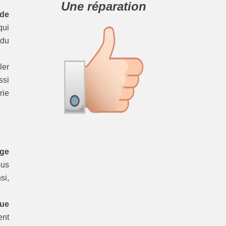
Une réparation
 de
ui
du
ler
ssi
rie
age
ous
si,
que
ent