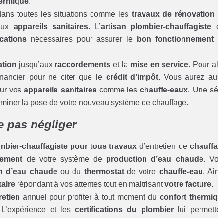
hermique
.
dans toutes les situations comme les
travaux de rénovation
eaux
appareils sanitaires
. L’
artisan plombier-chauffagiste
q
ications
nécessaires pour assurer le
bon fonctionnement
ation
jusqu’aux
raccordements
et la
mise en service
. Pour al
financier pour ne citer que le
crédit d’impôt
. Vous aurez au
ur vos
appareils sanitaires
comme les
chauffe-eaux
. Une sé
terminer la pose de votre nouveau système de chauffage.
ne pas négliger
ombier-chauffagiste pour tous travaux
d’entretien de
chauff
nement
de votre système de
production d’eau chaude
. V
on d’eau chaude
ou du
thermostat
de votre
chauffe-eau
. Ain
aire
répondant à vos attentes tout en maitrisant
votre facture
.
retien
annuel pour profiter à tout moment du
confort thermi
 L’expérience et les
certifications du plombier
lui permett