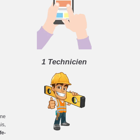
1 Technicien
une
is,
fe-