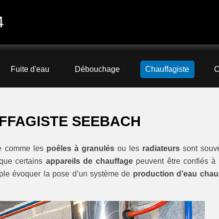
4
Fuite d'eau
Débouchage
Chauffagiste
C
FFAGISTE SEEBACH
age comme les
poêles à granulés
ou les
radiateurs
sont souv
r que certains
appareils de chauffage
peuvent être confiés à
ple évoquer la pose d’un système de
production d’eau cha