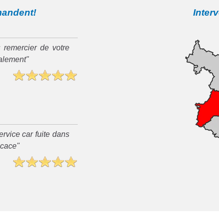
mandent!
Inter
 remercier de votre
ialement"
rvice car fuite dans
ficace"