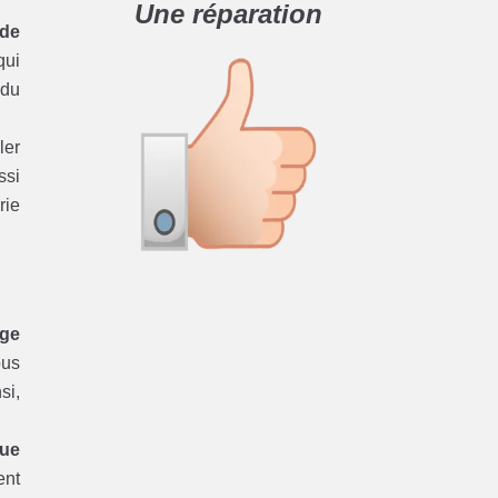
Une réparation
 de
ui
du
ler
ssi
rie
age
ous
si,
que
ent