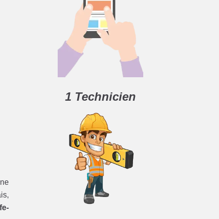
1 Technicien
une
is,
fe-