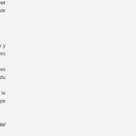
eur
ste
 y
res
es
 du
 le
ype
ité