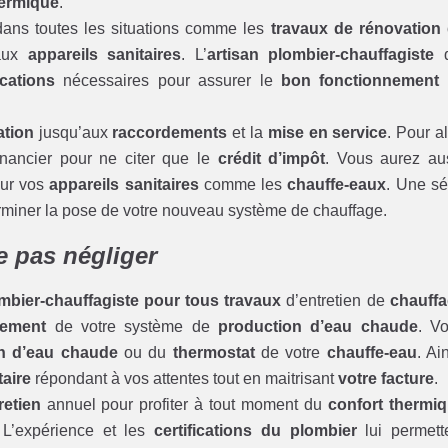
hermique
.
dans toutes les situations comme les
travaux de rénovation
eaux
appareils sanitaires
. L’
artisan plombier-chauffagiste
q
ications
nécessaires pour assurer le
bon fonctionnement
ation
jusqu’aux
raccordements
et la
mise en service
. Pour al
financier pour ne citer que le
crédit d’impôt
. Vous aurez au
ur vos
appareils sanitaires
comme les
chauffe-eaux
. Une sé
terminer la pose de votre nouveau système de chauffage.
ne pas négliger
ombier-chauffagiste pour tous travaux
d’entretien de
chauff
nement
de votre système de
production d’eau chaude
. V
on d’eau chaude
ou du
thermostat
de votre
chauffe-eau
. Ain
aire
répondant à vos attentes tout en maitrisant
votre facture
.
retien
annuel pour profiter à tout moment du
confort thermi
 L’expérience et les
certifications du plombier
lui permett