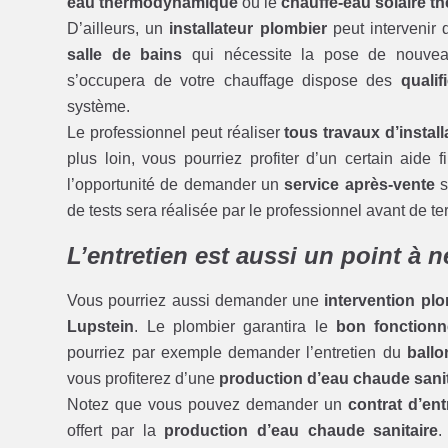
eau thermodynamique
ou le
chauffe-eau solaire t
D’ailleurs, un
installateur plombier
peut intervenir 
salle de bains
qui nécessite la pose de nouv
s’occupera de votre chauffage dispose des
qualif
système.
Le professionnel peut réaliser
tous travaux d’install
plus loin, vous pourriez profiter d’un certain aide 
l’opportunité de demander un
service après-vente
s
de tests sera réalisée par le professionnel avant de 
L’entretien est aussi un point à 
Vous pourriez aussi demander une
intervention pl
Lupstein
. Le plombier garantira le
bon fonction
pourriez par exemple demander l’entretien du
ball
vous profiterez d’une
production d’eau chaude sanit
Notez que vous pouvez demander un
contrat d’ent
offert par la
production d’eau chaude sanitaire
.