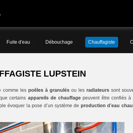
4
Fuite d'eau
Débouchage
Chauffagiste
C
FFAGISTE LUPSTEIN
age comme les
poêles à granulés
ou les
radiateurs
sont souv
r que certains
appareils de chauffage
peuvent être confiés à
ple évoquer la pose d’un système de
production d’eau cha