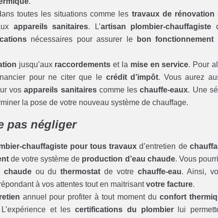
hermique
.
dans toutes les situations comme les
travaux de rénovation
eaux
appareils sanitaires
. L’
artisan plombier-chauffagiste
q
ications
nécessaires pour assurer le
bon fonctionnement
ation
jusqu’aux
raccordements
et la
mise en service
. Pour al
financier pour ne citer que le
crédit d’impôt
. Vous aurez au
ur vos
appareils sanitaires
comme les
chauffe-eaux
. Une sé
terminer la pose de votre nouveau système de chauffage.
ne pas négliger
ombier-chauffagiste pour tous travaux
d’entretien de
chauff
ent
de votre système de
production d’eau chaude
. Vous pourr
u chaude
ou du
thermostat
de votre
chauffe-eau
. Ainsi, v
répondant à vos attentes tout en maitrisant
votre facture
.
retien
annuel pour profiter à tout moment du
confort thermi
 L’expérience et les
certifications du plombier
lui permett