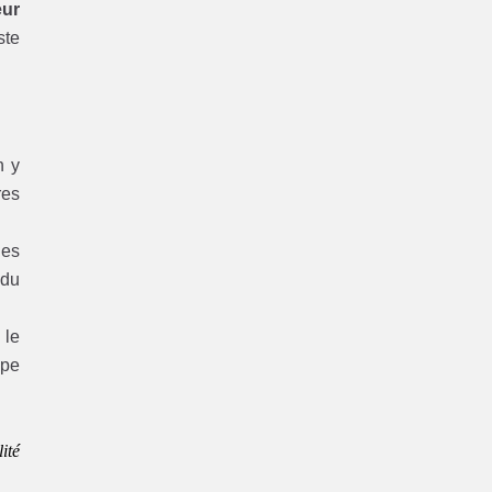
eur
ste
 y
res
es
 du
 le
ype
ité