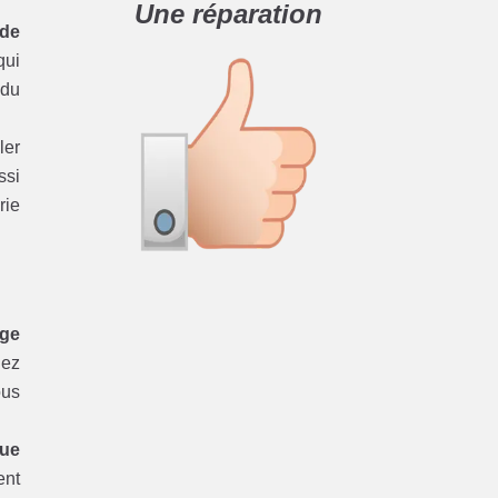
Une réparation
 de
ui
du
ler
ssi
rie
age
iez
ous
que
ent