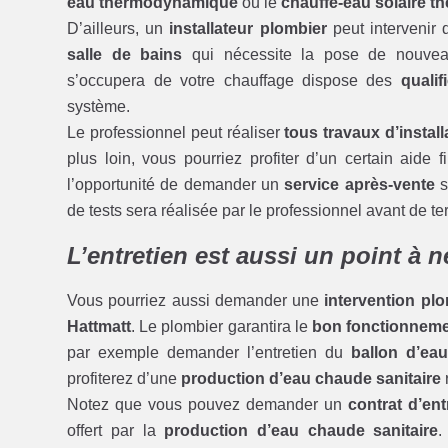
eau thermodynamique
ou le
chauffe-eau solaire t
D’ailleurs, un
installateur plombier
peut intervenir 
salle de bains
qui nécessite la pose de nouv
s’occupera de votre chauffage dispose des
qualif
système.
Le professionnel peut réaliser
tous travaux d’install
plus loin, vous pourriez profiter d’un certain aide 
l’opportunité de demander un
service après-vente
s
de tests sera réalisée par le professionnel avant de 
L’entretien est aussi un point à 
Vous pourriez aussi demander une
intervention pl
Hattmatt
. Le plombier garantira le
bon fonctionnem
par exemple demander l’entretien du
ballon d’ea
profiterez d’une
production d’eau chaude sanitaire
Notez que vous pouvez demander un
contrat d’ent
offert par la
production d’eau chaude sanitaire
.