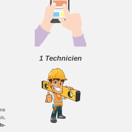
1 Technicien
une
is,
fe-