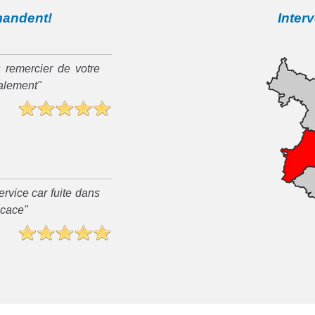
mandent!
Inter
 remercier de votre
ialement"
rvice car fuite dans
ficace"