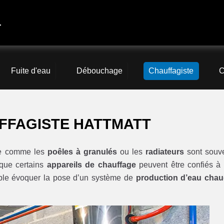
4
Fuite d'eau
Débouchage
Chauffagiste
C
FFAGISTE HATTMATT
age comme les
poêles à granulés
ou les
radiateurs
sont souv
r que certains
appareils de chauffage
peuvent être confiés à
ple évoquer la pose d’un système de
production d’eau cha