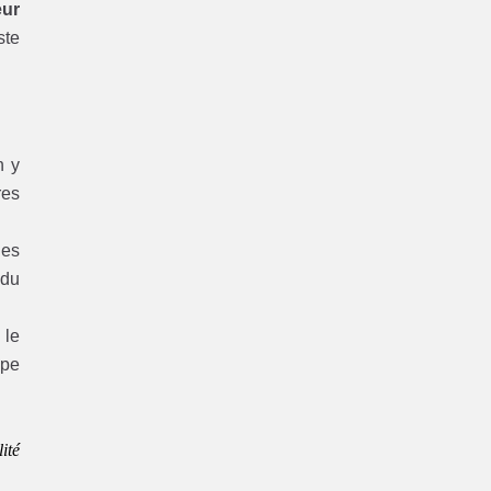
eur
ste
 y
res
es
 du
 le
ype
ité