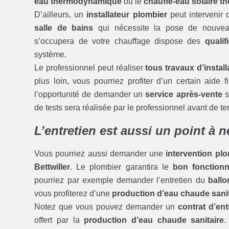
eau thermodynamique
ou le
chauffe-eau solaire t
D’ailleurs, un
installateur plombier
peut intervenir 
salle de bains
qui nécessite la pose de nouv
s’occupera de votre chauffage dispose des
qualif
système.
Le professionnel peut réaliser
tous travaux d’install
plus loin, vous pourriez profiter d’un certain aide 
l’opportunité de demander un
service après-vente
s
de tests sera réalisée par le professionnel avant de 
L’entretien est aussi un point à 
Vous pourriez aussi demander une
intervention pl
Bettwiller
. Le plombier garantira le
bon fonction
pourriez par exemple demander l’entretien du
ball
vous profiterez d’une
production d’eau chaude sanit
Notez que vous pouvez demander un
contrat d’ent
offert par la
production d’eau chaude sanitaire
.