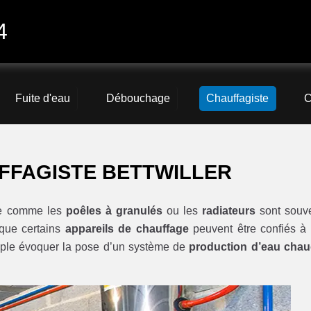
4
Fuite d'eau
Débouchage
Chauffagiste
C
FFAGISTE BETTWILLER
age comme les
poêles à granulés
ou les
radiateurs
sont souv
r que certains
appareils de chauffage
peuvent être confiés à
mple évoquer la pose d’un système de
production d’eau cha