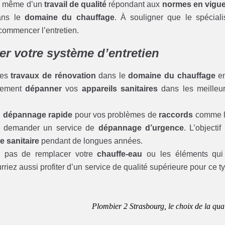
ez même d’un
travail de qualité
répondant aux
normes en vigu
ans le
domaine du chauffage
. À souligner que le spéciali
commencer l’entretien.
rer votre système d’entretien
des
travaux de rénovation
dans le
domaine du chauffage
en
itement
dépanner
vos
appareils sanitaires
dans les meilleu
n
dépannage rapide
pour vos problèmes de
raccords
comme l
 demander un service de
dépannage d’urgence
. L’objectif
 sanitaire
pendant de longues années.
 pas de remplacer votre
chauffe-eau
ou les éléments qui
rriez aussi profiter d’un service de qualité supérieure pour ce t
Plombier 2 Strasbourg, le choix de la qual