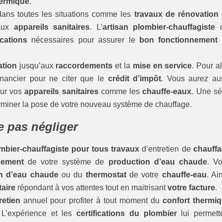
hermique
.
dans toutes les situations comme les
travaux de rénovation
eaux
appareils sanitaires
. L’
artisan plombier-chauffagiste
q
ications
nécessaires pour assurer le
bon fonctionnement
ation
jusqu’aux
raccordements
et la
mise en service
. Pour al
financier pour ne citer que le
crédit d’impôt
. Vous aurez au
ur vos
appareils sanitaires
comme les
chauffe-eaux
. Une sé
terminer la pose de votre nouveau système de chauffage.
ne pas négliger
ombier-chauffagiste pour tous travaux
d’entretien de
chauff
nement
de votre système de
production d’eau chaude
. V
on d’eau chaude
ou du
thermostat
de votre
chauffe-eau
. Ain
aire
répondant à vos attentes tout en maitrisant
votre facture
.
retien
annuel pour profiter à tout moment du
confort thermi
 L’expérience et les
certifications du plombier
lui permett