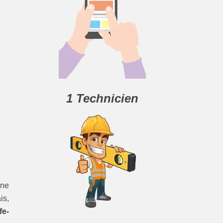
1 Technicien
une
is,
fe-