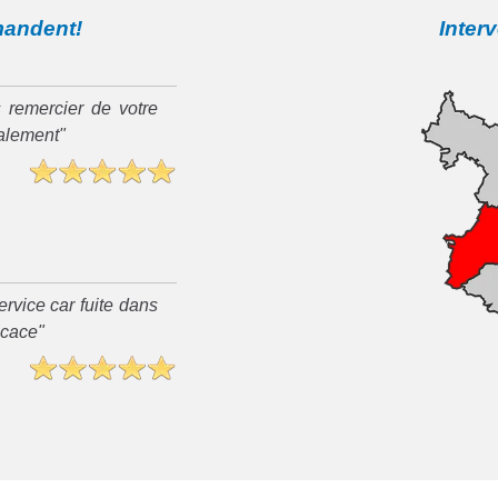
mandent!
Inter
 remercier de votre
ialement"
rvice car fuite dans
ficace"