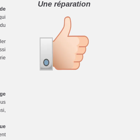
Une réparation
 de
ui
du
ler
ssi
rie
age
ous
si,
que
ent